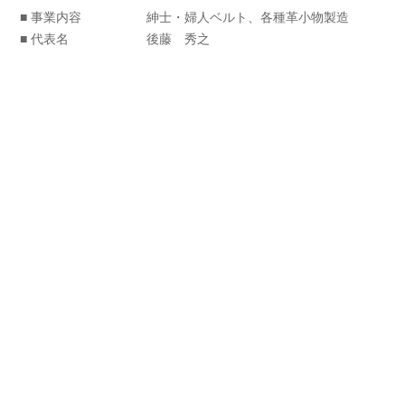
■ 事業内容
紳士・婦人ベルト、各種革小物製造
■ 代表名
後藤 秀之
■ OEM担当者
多田 賢蔵、中澤 和春
■ 資本金
1000万円
■ 従業員数
15人
■ 所在地
〒111-0031 台東区干束2-32-7
■ 電話
03-3872-2351
■ FAX
03-3872-2391
■ 取扱品目
ベルト、バングル、ウォレットチェー
ン、キーホルダー、革小物全般
■ 自社ブランド
KILL SHOT
■ E-mail
info@go-eternity.com
OEM企画進行について
お問い合わせの際は、「台東ファッションザッカフェアのホームページを見
た」と言って問い合わせていただけるとスムーズです。